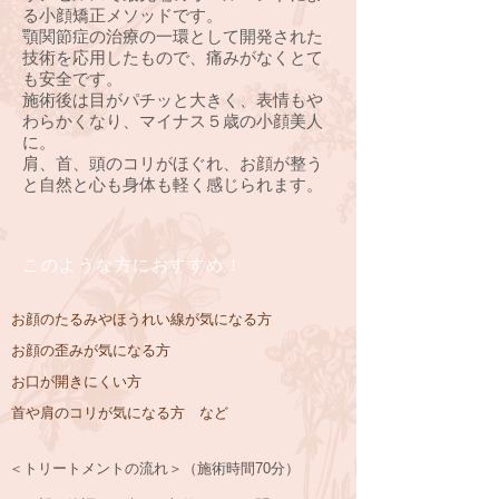
る小顔矯正メソッドです。
顎関節症の治療の一環として開発された
技術を応用したもので、痛みがなくとて
も安全です。
施術後は目がパチッと大きく、表情もや
わらかくなり、マイナス５歳の小顔美人
に。
肩、首、頭のコリがほぐれ、お顔が整う
と自然と心も身体も軽く感じられます。
このような方におすすめ !
お顔のたるみやほうれい線が気になる方
お顔の歪みが気になる方
お口が開きにくい方
首や肩のコリが気になる方 など
＜トリートメントの流れ＞（施術時間70分）