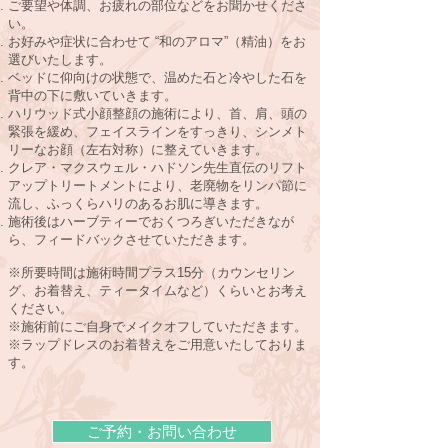
ご要望や体調、お疲れの部位などをお聞かせくださ
い。
お好みや症状に合わせて “和のアロマ”（精油）をお
選びいたします。
ベッドに仰向けの状態で、温めた石と冷やした石を
背中の下に敷いていきます。
ハリウッド式小顔整顔の施術により、首、肩、頭の
緊張を緩め、フェイスラインをすっきり、シンメト
リーなお顔（左右対称）に整えていきます。
クレア・マクスウェル・ハドソン先生直伝のリフト
アップトリートメントにより、老廃物をリンパ節に
流し、ふっくらハリのあるお肌に導きます。
施術後はハーブティーでおくつろぎいただきなが
ら、フィードバックさせていただきます。
※所要時間は施術時間プラス15分（カウンセリン
グ、お着替え、ティータイムなど）くらいとお考え
ください。
※施術前にご自身でメイクオフしていただきます。
※ラップドレスのお着替えをご用意いたしておりま
す。
ご予約・お問い合わせ