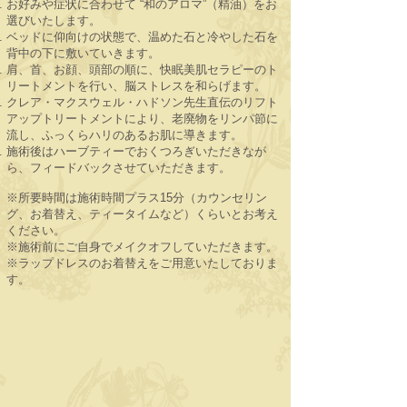
お好みや症状に合わせて “和のアロマ”（精油）をお
選びいたします。
ベッドに仰向けの状態で、温めた石と冷やした石を
背中の下に敷いていきます。
肩、首、お顔、頭部の順に、快眠美肌セラピーのト
リートメントを行い、脳ストレスを和らげます。
クレア・マクスウェル・ハドソン先生直伝のリフト
アップトリートメントにより、老廃物をリンパ節に
流し、ふっくらハリのあるお肌に導きます。
施術後はハーブティーでおくつろぎいただきなが
ら、フィードバックさせていただきます。
※所要時間は施術時間プラス15分（カウンセリン
グ、お着替え、ティータイムなど）くらいとお考え
ください。
※施術前にご自身でメイクオフしていただきます。
※ラップドレスのお着替えをご用意いたしておりま
す。