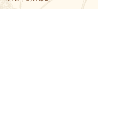
メールの返信にて、ご予約の確定となります。
3.
ご予約時間の変更等
施術中はメール確認ができないため、ご予約
時間の3時間前までにご連絡をいただけると
助かります。
※ご予約の状況によっては、ご変更いただけ
ない可能性があります。（キャンセルはいつ
でも可能です。）
当日の流れ
4.
カウンセリング（5分）
ご要望や体調、お疲れの部位などをお聞かせ
ください。